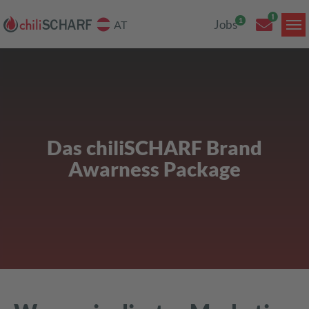
Jobs
AT
Skip to main content
Das chiliSCHARF Brand
Awarness Package