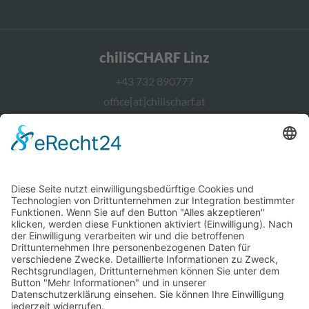
chiliSCHARF Linz
+43 732 890777
office[at]chilischarf.at
chiliSCHARF Wien
+43 1 2367544
office[at]chilischarf.at
chiliSCHARF Berlin
office[at]chilischarf.de