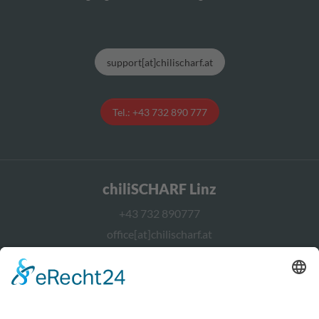
support[at]chilischarf.at
Tel.: +43 732 890 777
chiliSCHARF Linz
+43 732 890777
office[at]chilischarf.at
chiliSCHARF Wien