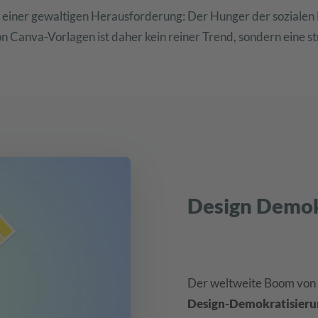
 einer gewaltigen Herausforderung: Der Hunger der sozialen N
n Canva-Vorlagen ist daher kein reiner Trend, sondern eine s
Design Demok
Der weltweite Boom von P
Design-Demokratisieru