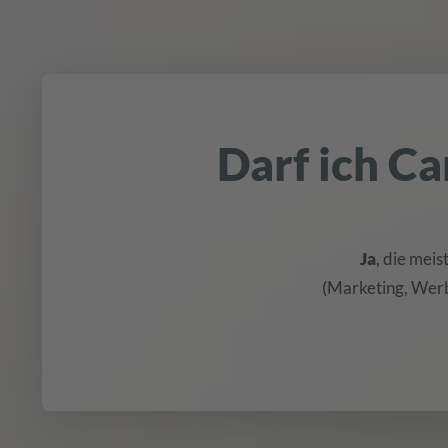
Darf ich C
Ja
, die mei
(Marketing, Werb