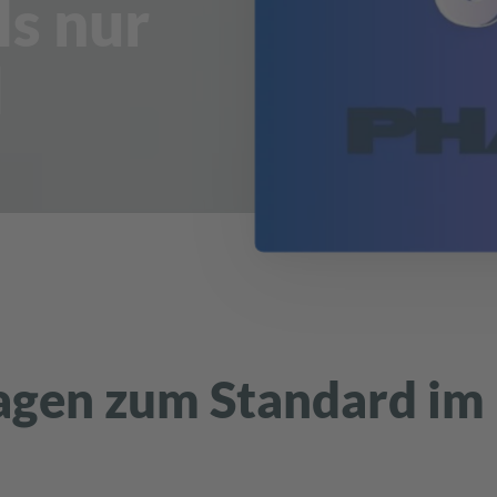
ls nur
l
gen zum Standard im