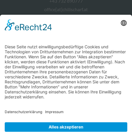
+43 732 890777
office[at]chilischarf.at
chiliSCHARF Wien
+43 1 2367544
office[at]chilischarf.at
chiliSCHARF Berlin
office[at]chilischarf.de
© chiliSCHARF | Alle Rechte vorbehalten