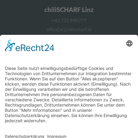
chiliSCHARF Linz
+43 732 890777
office[at]chilischarf.at
chiliSCHARF Wien
+43 1 2367544
office[at]chilischarf.at
chiliSCHARF Berlin
office[at]chilischarf.de