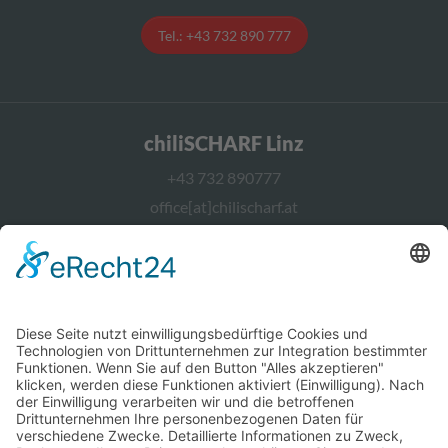
Tel.: +43 732 890 777
chiliSCHARF Linz
+43 732 890777
office[at]chilischarf.at
chiliSCHARF Wien
+43 1 2367544
office[at]chilischarf.at