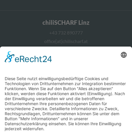
chiliSCHARF Linz
+43 732 890777
office[at]chilischarf.at
chiliSCHARF Wien
+43 1 2367544
office[at]chilischarf.at
chiliSCHARF Berlin
office[at]chilischarf.de