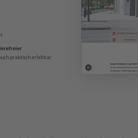
is
erefreier
 auch praktisch erlebbar