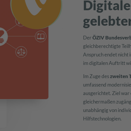
Digitale
gelebte
Der
ÖZIV Bundesver
gleichberechtigte Tei
Anspruch endet nicht 
im digitalen Auftritt w
Im Zuge des
zweiten 
umfassend modernisie
ausgerichtet. Ziel war 
gleichermaßen zugängli
unabhängig von indivi
Hilfstechnologien.