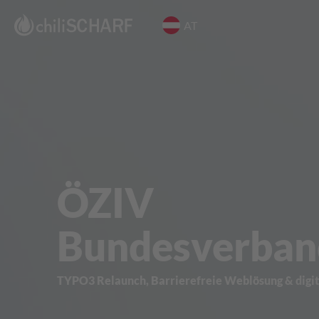
AT
Skip to main content
ÖZIV
Bundesverban
TYPO3 Relaunch, Barrierefreie Weblösung & digit